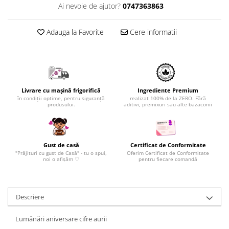
Ai nevoie de ajutor?
0747363863
Adauga la Favorite
Cere informatii
Livrare cu mașină frigorifică
Ingrediente Premium
în condiții optime, pentru siguranță
realizat 100% de la ZERO. Fără
produsului.
aditivi, premixuri sau alte bazaconii
Gust de casă
Certificat de Conformitate
"Prăjituri cu gust de Casă" - tu o spui,
Oferim Certificat de Conformitate
noi o afișăm ♡
pentru fiecare comandă
Descriere
Lumânări aniversare cifre aurii