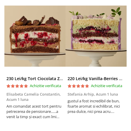
230 Lei/kg Tort Ciocolata Zmeura
220 Lei/kg Vanilla-Berries Paradise
Achizitie verificata
Achizitie verificata
Elisabeta Camelia Constantin,
Stefania Arhip,
Acum 1 luna
P
Acum 1 luna
l
gustul a fost incredibil de bun,
Am comandat acest tort pentru
foarte aromat si echilibrat, nici
A
petrecerea de pensionare......a
prea dulce, nici prea acru.
a
venit la timp și exact cum îmi
designul a iesit absolut superb si
v
doream să fie decorat!
am fost foarte placut surprinsa
p
Mulțumesc mult pentru efortul
de executie, care semana 1:1 cu
e