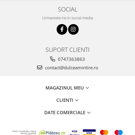
echipei, felicitări pentru tot ceea
poza de inspiratie. multe
m
ce faceți! A fost apreciat și lăudat
multumiri
SOCIAL
tortul, nici nu se pute...
Urmareste-ne in social media
SUPORT CLIENTI
0747363863
contact@dulceamintire.ro
MAGAZINUL MEU
CLIENTI
DATE COMERCIALE