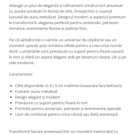
Adaugă un plus de eleganță și rafinament oricărui tort aniversar
cu aceste lumânări în formă de cifre, finisate într-o nuanță
luxoasă de auriu metalizat. Designul modern și aspectul premium
le transformă în alegerea perfectă pentru aniversări, petreceri
tematice, evenimente festive și ședințe foto.
Fie că sărbătorești o vârstă, un aniversar de căsătorie sau un
moment special, poți combina cifrele pentru a crea orice număr
dorit. Lumânările sunt prevăzute cu suport pentru fixare ușoară
în tort și oferă un aspect elegant atât pe deserturi clasice, cât și pe
cele moderne.
Caracteristici:
Cifre disponibile: 0–9 ( 5 cm inaltime (masurare fara betisor)).
Culoare: auriu metalizat
Design elegant și modern
Prevăzute cu suport pentru fixare în tort
Potrivite pentru aniversări, petreceri și evenimente speciale
Ușor de combinat pentru orice vârstă sau dată aniversară
Transformă fiecare aniversare într-un moment memorabil cu