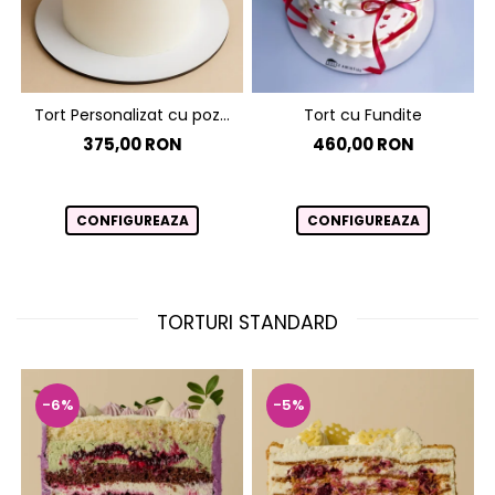
Tort Personalizat cu poza
Tort cu Fundite
Tort cu Poză
375,00 RON
460,00 RON
CONFIGUREAZA
CONFIGUREAZA
TORTURI STANDARD
-6%
-5%