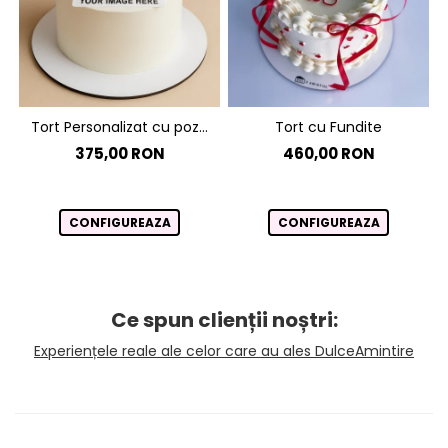
Tort Personalizat cu poza
Tort cu Fundite
Tort cu Poză
375,00 RON
460,00 RON
CONFIGUREAZA
CONFIGUREAZA
Ce spun clienții noștri:
Experiențele reale ale celor care au ales DulceAmintire