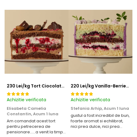
230 Lei/kg Tort Ciocolata Zmeura
220 Lei/kg Vanilla-Berries Paradise
Achizitie verificata
Achizitie verificata
A
Elisabeta Camelia
Stefania Arhip,
Acum 1 luna
P
Constantin,
Acum 1 luna
l
gustul a fost incredibil de bun,
Am comandat acest tort
foarte aromat si echilibrat,
A
pentru petrecerea de
nici prea dulce, nici prea
a
pensionare......a venit la timp
acru. designul a iesit absolut
v