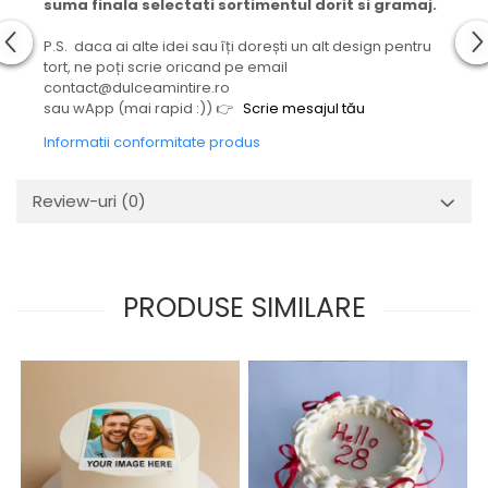
suma finala selectati sortimentul dorit si gramaj.
P.S. daca ai alte idei sau îți dorești un alt design pentru
tort, ne poți scrie oricand pe email
contact@dulceamintire.ro
sau wApp (mai rapid :)) 👉
Scrie mesajul tău
Informatii conformitate produs
Review-uri
(0)
PRODUSE SIMILARE