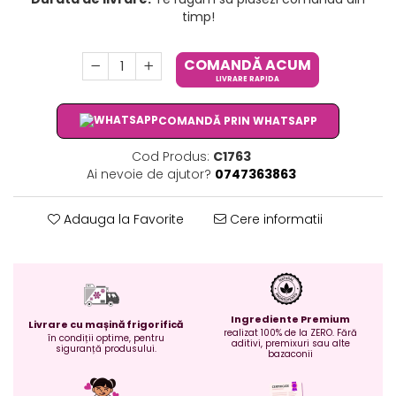
timp!
COMANDĂ ACUM
LIVRARE RAPIDA
COMANDĂ PRIN WHATSAPP
Cod Produs:
C1763
Ai nevoie de ajutor?
0747363863
Adauga la Favorite
Cere informatii
Ingrediente Premium
Livrare cu mașină frigorifică
realizat 100% de la ZERO. Fără
în condiții optime, pentru
aditivi, premixuri sau alte
siguranță produsului.
bazaconii