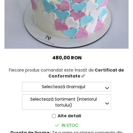
480,00 RON
Fiecare produs comandat este însoțit de
Certificat de
Conformitate ✅
Selectează Gramajul
Selectează Sortiment (interiorul
tortului)
Alte detali
IN STOC
Durata de livrare:
Te rugam sa plasezi comanda din