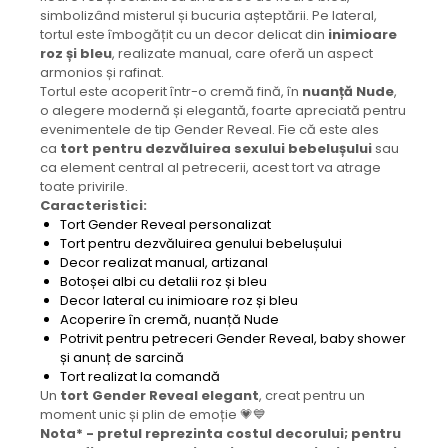
simbolizând misterul și bucuria așteptării. Pe lateral,
tortul este îmbogățit cu un decor delicat din
inimioare
roz și bleu
, realizate manual, care oferă un aspect
armonios și rafinat.
Tortul este acoperit într-o cremă fină, în
nuanță Nude
,
o alegere modernă și elegantă, foarte apreciată pentru
evenimentele de tip Gender Reveal. Fie că este ales
ca
tort pentru dezvăluirea sexului bebelușului
sau
ca element central al petrecerii, acest tort va atrage
toate privirile.
Caracteristici:
Tort Gender Reveal personalizat
Tort pentru dezvăluirea genului bebelușului
Decor realizat manual, artizanal
Botoșei albi cu detalii roz și bleu
Decor lateral cu inimioare roz și bleu
Acoperire în cremă, nuanță Nude
Potrivit pentru petreceri Gender Reveal, baby shower
și anunț de sarcină
Tort realizat la comandă
Un
tort Gender Reveal elegant
, creat pentru un
moment unic și plin de emoție 💗💙
Nota* - pretul reprezinta costul decorului; pentru