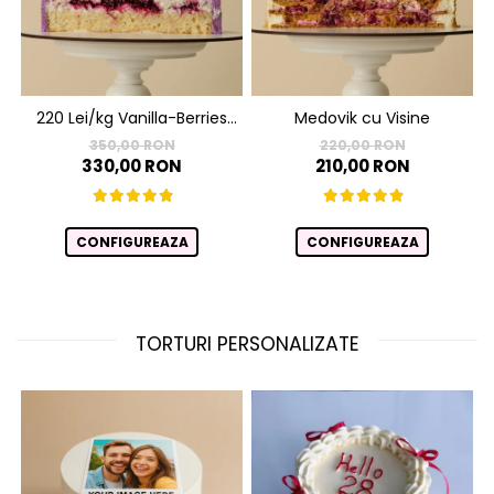
220 Lei/kg Vanilla-Berries
Medovik cu Visine
Paradise
350,00 RON
220,00 RON
330,00 RON
210,00 RON
CONFIGUREAZA
CONFIGUREAZA
TORTURI PERSONALIZATE