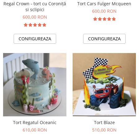
Regal Crown - tort cu Coroniță
Tort Cars Fulger Mcqueen
si sclipici
600,00 RON
600,00 RON
CONFIGUREAZA
CONFIGUREAZA
Tort Regatul Oceanic
Tort Blaze
610,00 RON
510,00 RON