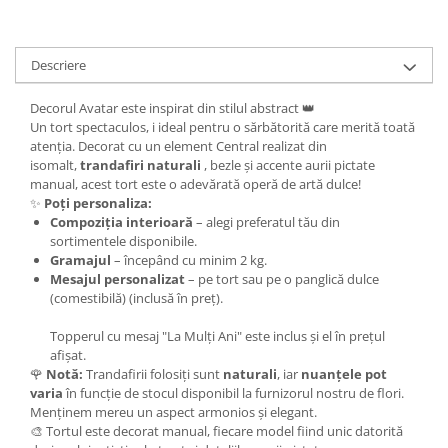
Descriere
Decorul Avatar este inspirat din stilul abstract 👑
Un tort spectaculos, i ideal pentru o sărbătorită care merită toată
atenția. Decorat cu un element Central realizat din
isomalt,
trandafiri naturali
, bezle și accente aurii pictate
manual, acest tort este o adevărată operă de artă dulce!
✨
Poți personaliza:
Compoziția interioară
– alegi preferatul tău din
sortimentele disponibile.
Gramajul
– începând cu minim 2 kg.
Mesajul personalizat
– pe tort sau pe o panglică dulce
(comestibilă) (inclusă în preț).
Topperul cu mesaj "La Mulți Ani" este inclus și el în prețul
afișat.
🌹
Notă:
Trandafirii folosiți sunt
naturali
, iar
nuanțele pot
varia
în funcție de stocul disponibil la furnizorul nostru de flori.
Menținem mereu un aspect armonios și elegant.
🎨 Tortul este decorat manual, fiecare model fiind unic datorită