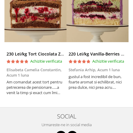
230 Lei/kg Tort Ciocolata Zmeura
220 Lei/kg Vanilla-Berries Paradise
Achizitie verificata
Achizitie verificata
Elisabeta Camelia Constantin,
Stefania Arhip,
Acum 1 luna
P
Acum 1 luna
l
gustul a fost incredibil de bun,
Am comandat acest tort pentru
foarte aromat si echilibrat, nici
A
petrecerea de pensionare......a
prea dulce, nici prea acru.
a
venit la timp și exact cum îmi
designul a iesit absolut superb si
v
doream să fie decorat!
am fost foarte placut surprinsa
p
Mulțumesc mult pentru efortul
de executie, care semana 1:1 cu
e
echipei, felicitări pentru tot ceea
poza de inspiratie. multe
m
ce faceți! A fost apreciat și lăudat
multumiri
SOCIAL
tortul, nici nu se pute...
Urmareste-ne in social media