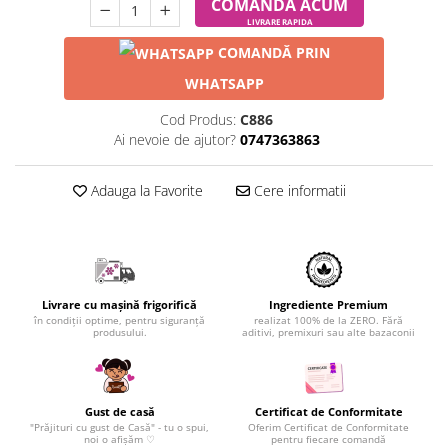
COMANDĂ ACUM
LIVRARE RAPIDA
COMANDĂ PRIN
WHATSAPP
Cod Produs:
C886
Ai nevoie de ajutor?
0747363863
Adauga la Favorite
Cere informatii
Livrare cu mașină frigorifică
Ingrediente Premium
în condiții optime, pentru siguranță
realizat 100% de la ZERO. Fără
produsului.
aditivi, premixuri sau alte bazaconii
Gust de casă
Certificat de Conformitate
"Prăjituri cu gust de Casă" - tu o spui,
Oferim Certificat de Conformitate
noi o afișăm ♡
pentru fiecare comandă