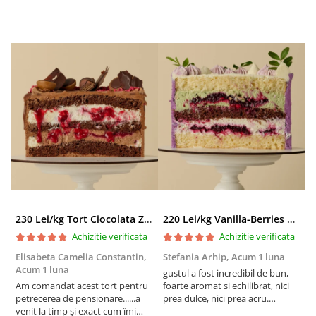
230 Lei/kg Tort Ciocolata Zmeura
220 Lei/kg Vanilla-Berries Paradise
Achizitie verificata
Achizitie verificata
Elisabeta Camelia Constantin,
Stefania Arhip,
Acum 1 luna
P
Acum 1 luna
l
gustul a fost incredibil de bun,
Am comandat acest tort pentru
foarte aromat si echilibrat, nici
A
petrecerea de pensionare......a
prea dulce, nici prea acru.
a
venit la timp și exact cum îmi
designul a iesit absolut superb si
v