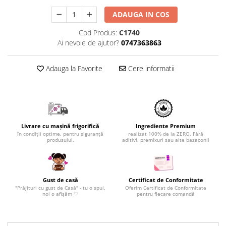
ADAUGA IN COS
Cod Produs:
C1740
Ai nevoie de ajutor?
0747363863
Adauga la Favorite
Cere informatii
Livrare cu mașină frigorifică
Ingrediente Premium
în condiții optime, pentru siguranță
realizat 100% de la ZERO. Fără
produsului.
aditivi, premixuri sau alte bazaconii
Gust de casă
Certificat de Conformitate
"Prăjituri cu gust de Casă" - tu o spui,
Oferim Certificat de Conformitate
noi o afișăm ♡
pentru fiecare comandă