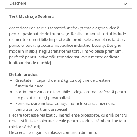
Descriere
Tort Machiaje Sephora
Acest decor de tort cu tematică
make-up
este alegerea ideală
pentru pasionatele de frumusețe. Realizat manual, tortul include
elemente comestibile inspirate din produsele cosmetice: farduri,
pensule, pudră și accesorii specifice industriei beauty. Designul
modern în alb și negru transformă tortul într-o piesă premium,
perfectă pentru aniversări tematice sau evenimente dedicate
iubitoarelor de machiaj.
Detalii produs:
Greutate: începând de la 2 kg, cu opțiune de creștere în
funcție de nevoi
Sortimente variate disponibile – alege aroma preferată pentru
un gust delicios și personalizat
Personalizare inclusă: adaugă numele și cifra aniversară
pentru un tort unic și special
Fiecare tort este realizat cu ingrediente proaspete, cu grijă pentru
detalii și finisaje colorate, ideale pentru a aduce zâmbetul pe fața
micilor sărbătoriți.
De aceea, te rugam sa plasezi comanda din timp.