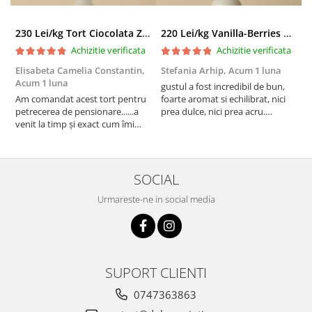
230 Lei/kg Tort Ciocolata Zmeura
220 Lei/kg Vanilla-Berries Paradise
Achizitie verificata
Achizitie verificata
Elisabeta Camelia Constantin,
Stefania Arhip,
Acum 1 luna
P
Acum 1 luna
l
gustul a fost incredibil de bun,
Am comandat acest tort pentru
foarte aromat si echilibrat, nici
A
petrecerea de pensionare......a
prea dulce, nici prea acru.
a
venit la timp și exact cum îmi
designul a iesit absolut superb si
v
doream să fie decorat!
am fost foarte placut surprinsa
p
Mulțumesc mult pentru efortul
de executie, care semana 1:1 cu
e
echipei, felicitări pentru tot ceea
poza de inspiratie. multe
m
ce faceți! A fost apreciat și lăudat
multumiri
SOCIAL
tortul, nici nu se pute...
Urmareste-ne in social media
SUPORT CLIENTI
0747363863