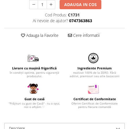
ADAUGA IN COS
Cod Produs:
C1731
Ai nevoie de ajutor?
0747363863
Adauga la Favorite
Cere informatii
Livrare cu mașină frigorifică
Ingrediente Premium
în condiții optime, pentru siguranță
realizat 100% de la ZERO. Fără
produsului.
aditivi, premixuri sau alte bazaconii
Gust de casă
Certificat de Conformitate
"Prăjituri cu gust de Casă" - tu o spui,
Oferim Certificat de Conformitate
noi o afișăm ♡
pentru fiecare comandă
Descriere