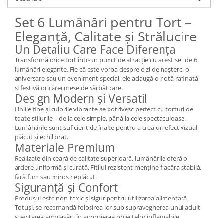
Set 6 Lumânări pentru Tort –
Eleganță, Calitate și Strălucire
Un Detaliu Care Face Diferența
Transformă orice tort într-un punct de atracție cu acest set de 6
lumânări elegante. Fie că este vorba despre o zi de naștere, o
aniversare sau un eveniment special, ele adaugă o notă rafinată
și festivă oricărei mese de sărbătoare.
Design Modern și Versatil
Liniile fine și culorile vibrante se potrivesc perfect cu torturi de
toate stilurile – de la cele simple, până la cele spectaculoase.
Lumânările sunt suficient de înalte pentru a crea un efect vizual
plăcut și echilibrat.
Materiale Premium
Realizate din ceară de calitate superioară, lumânările oferă o
ardere uniformă și curată. Fitilul rezistent menține flacăra stabilă,
fără fum sau miros neplăcut.
Siguranță și Confort
Produsul este non-toxic și sigur pentru utilizarea alimentară.
Totuși, se recomandă folosirea lor sub supravegherea unui adult
și evitarea amplasării în apropierea obiectelor inflamabile.