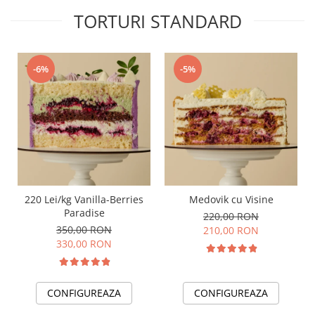
TORTURI STANDARD
-6%
-5%
220 Lei/kg Vanilla-Berries
Medovik cu Visine
Paradise
220,00 RON
350,00 RON
210,00 RON
330,00 RON
CONFIGUREAZA
CONFIGUREAZA