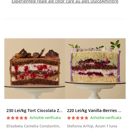
Experiențele reale ale celor care au ales DulceAmintire
230 Lei/kg Tort Ciocolata Zmeura
220 Lei/kg Vanilla-Berries Paradise
Achizitie verificata
Achizitie verificata
Elisabeta Camelia Constantin,
Stefania Arhip,
Acum 1 luna
P