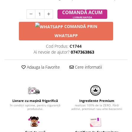
COMANDĂ ACUM
LIVRARE RAPIDA
COMANDĂ PRIN
WHATSAPP
Cod Produs:
C1744
Ai nevoie de ajutor?
0747363863
Adauga la Favorite
Cere informatii
Livrare cu mașină frigorifică
Ingrediente Premium
în condiții optime, pentru siguranță
realizat 100% de la ZERO. Fără
produsului.
aditivi, premixuri sau alte bazaconii