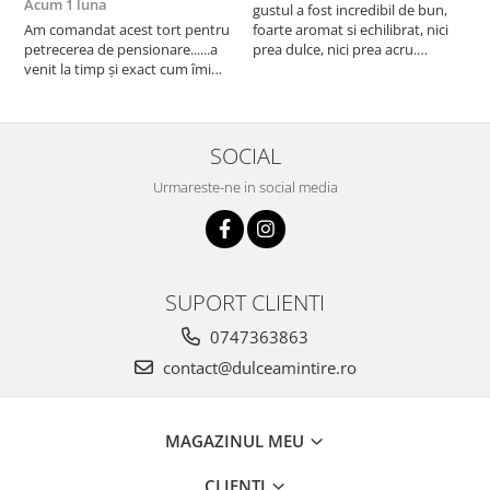
Acum 1 luna
l
gustul a fost incredibil de bun,
Am comandat acest tort pentru
foarte aromat si echilibrat, nici
A
petrecerea de pensionare......a
prea dulce, nici prea acru.
a
venit la timp și exact cum îmi
designul a iesit absolut superb si
v
doream să fie decorat!
am fost foarte placut surprinsa
p
Mulțumesc mult pentru efortul
de executie, care semana 1:1 cu
e
echipei, felicitări pentru tot ceea
poza de inspiratie. multe
m
ce faceți! A fost apreciat și lăudat
multumiri
SOCIAL
tortul, nici nu se pute...
Urmareste-ne in social media
SUPORT CLIENTI
0747363863
contact@dulceamintire.ro
MAGAZINUL MEU
CLIENTI