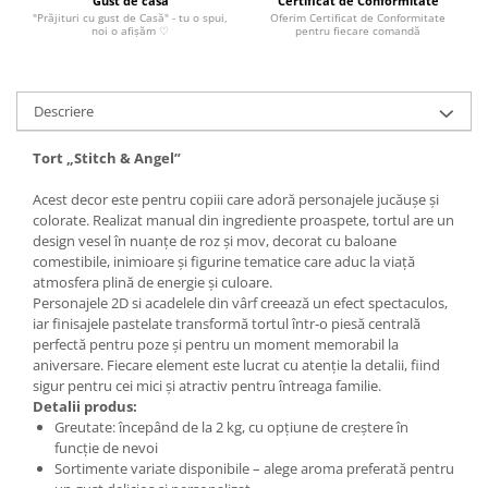
Gust de casă
Certificat de Conformitate
"Prăjituri cu gust de Casă" - tu o spui,
Oferim Certificat de Conformitate
noi o afișăm ♡
pentru fiecare comandă
Descriere
Tort „Stitch & Angel”
Acest decor este pentru copiii care adoră personajele jucăușe și
colorate. Realizat manual din ingrediente proaspete, tortul are un
design vesel în nuanțe de roz și mov, decorat cu baloane
comestibile, inimioare și figurine tematice care aduc la viață
atmosfera plină de energie și culoare.
Personajele 2D si acadelele din vârf creează un efect spectaculos,
iar finisajele pastelate transformă tortul într-o piesă centrală
perfectă pentru poze și pentru un moment memorabil la
aniversare. Fiecare element este lucrat cu atenție la detalii, fiind
sigur pentru cei mici și atractiv pentru întreaga familie.
Detalii produs:
Greutate: începând de la 2 kg, cu opțiune de creștere în
funcție de nevoi
Sortimente variate disponibile – alege aroma preferată pentru