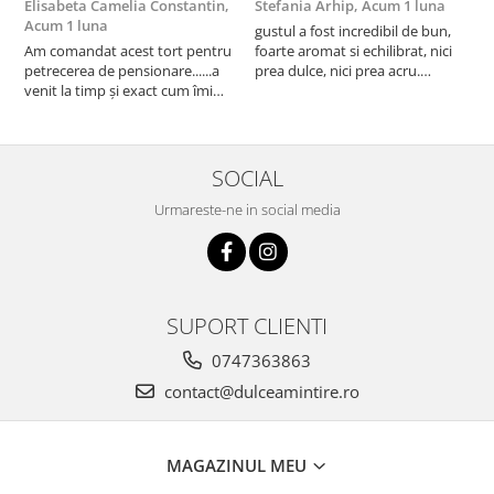
Elisabeta Camelia Constantin,
Stefania Arhip,
Acum 1 luna
P
Acum 1 luna
l
gustul a fost incredibil de bun,
Am comandat acest tort pentru
foarte aromat si echilibrat, nici
A
petrecerea de pensionare......a
prea dulce, nici prea acru.
a
venit la timp și exact cum îmi
designul a iesit absolut superb si
v
doream să fie decorat!
am fost foarte placut surprinsa
p
Mulțumesc mult pentru efortul
de executie, care semana 1:1 cu
e
echipei, felicitări pentru tot ceea
poza de inspiratie. multe
m
ce faceți! A fost apreciat și lăudat
multumiri
SOCIAL
tortul, nici nu se pute...
Urmareste-ne in social media
SUPORT CLIENTI
0747363863
contact@dulceamintire.ro
MAGAZINUL MEU