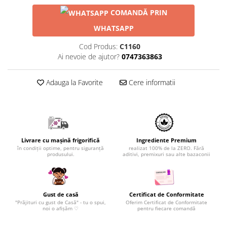
COMANDĂ PRIN
WHATSAPP
Cod Produs:
C1160
Ai nevoie de ajutor?
0747363863
Adauga la Favorite
Cere informatii
Livrare cu mașină frigorifică
Ingrediente Premium
în condiții optime, pentru siguranță
realizat 100% de la ZERO. Fără
produsului.
aditivi, premixuri sau alte bazaconii
Gust de casă
Certificat de Conformitate
"Prăjituri cu gust de Casă" - tu o spui,
Oferim Certificat de Conformitate
noi o afișăm ♡
pentru fiecare comandă