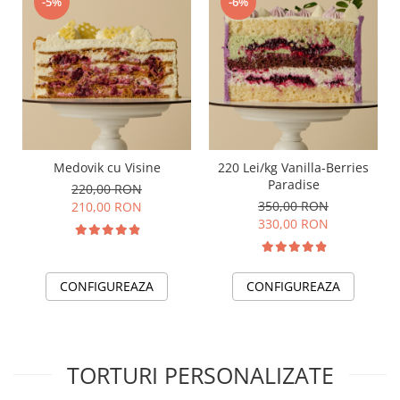
-5%
-6%
Medovik cu Visine
220 Lei/kg Vanilla-Berries
Paradise
220,00 RON
350,00 RON
210,00 RON
330,00 RON
CONFIGUREAZA
CONFIGUREAZA
TORTURI PERSONALIZATE