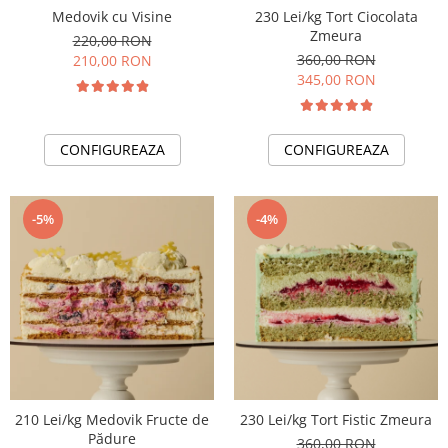
Medovik cu Visine
230 Lei/kg Tort Ciocolata
Zmeura
220,00 RON
360,00 RON
210,00 RON
345,00 RON
CONFIGUREAZA
CONFIGUREAZA
-5%
-4%
210 Lei/kg Medovik Fructe de
230 Lei/kg Tort Fistic Zmeura
Pădure
360,00 RON