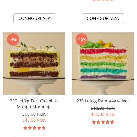
CONFIGUREAZA
CONFIGUREAZA
-4%
-10%
230 lei/kg Tort Ciocolata
230 Lei/kg Rainbow velvet
Mango-Maracuja
510,00 RON
360,00 RON
460,00 RON
345,00 RON