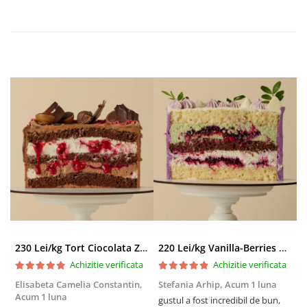
230 Lei/kg Tort Ciocolata Zmeura
220 Lei/kg Vanilla-Berries Paradise
Achizitie verificata
Achizitie verificata
Elisabeta Camelia Constantin,
Stefania Arhip,
Acum 1 luna
P
Acum 1 luna
l
gustul a fost incredibil de bun,