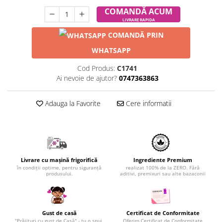
COMANDĂ ACUM
LIVRARE RAPIDA
COMANDĂ PRIN
WHATSAPP
Cod Produs:
C1741
Ai nevoie de ajutor?
0747363863
Adauga la Favorite
Cere informatii
Livrare cu mașină frigorifică
Ingrediente Premium
în condiții optime, pentru siguranță
realizat 100% de la ZERO. Fără
produsului.
aditivi, premixuri sau alte bazaconii
Gust de casă
Certificat de Conformitate
"Prăjituri cu gust de Casă" - tu o spui,
Oferim Certificat de Conformitate