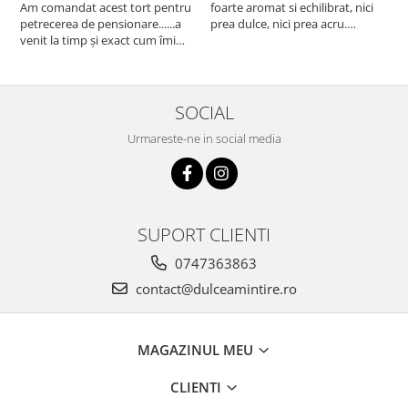
Am comandat acest tort pentru
foarte aromat si echilibrat, nici
A
petrecerea de pensionare......a
prea dulce, nici prea acru.
a
venit la timp și exact cum îmi
designul a iesit absolut superb si
v
doream să fie decorat!
am fost foarte placut surprinsa
p
Mulțumesc mult pentru efortul
de executie, care semana 1:1 cu
e
echipei, felicitări pentru tot ceea
poza de inspiratie. multe
m
ce faceți! A fost apreciat și lăudat
multumiri
SOCIAL
tortul, nici nu se pute...
Urmareste-ne in social media
SUPORT CLIENTI
0747363863
contact@dulceamintire.ro
MAGAZINUL MEU
CLIENTI