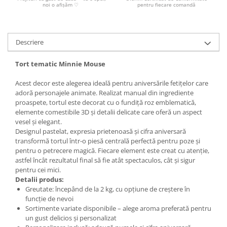
noi o afișăm ♡
pentru fiecare comandă
Descriere
Tort tematic Minnie Mouse
Acest decor este alegerea ideală pentru aniversările fetițelor care
adoră personajele animate. Realizat manual din ingrediente
proaspete, tortul este decorat cu o fundiță roz emblematică,
elemente comestibile 3D și detalii delicate care oferă un aspect
vesel și elegant.
Designul pastelat, expresia prietenoasă și cifra aniversară
transformă tortul într-o piesă centrală perfectă pentru poze și
pentru o petrecere magică. Fiecare element este creat cu atenție,
astfel încât rezultatul final să fie atât spectaculos, cât și sigur
pentru cei mici.
Detalii produs:
Greutate: începând de la 2 kg, cu opțiune de creștere în
funcție de nevoi
Sortimente variate disponibile – alege aroma preferată pentru
un gust delicios și personalizat