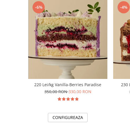
-6%
-4%
220 Lei/kg Vanilla-Berries Paradise
230 
350,00 RON
330,00 RON
CONFIGUREAZA