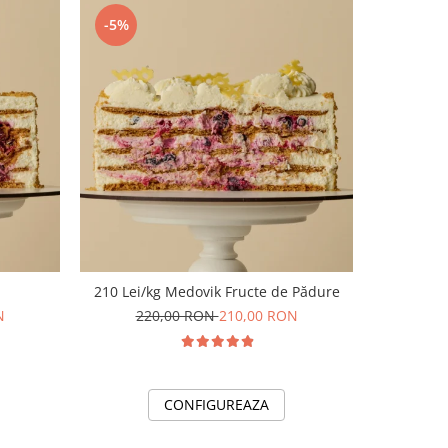
-5%
-4%
210 Lei/kg Medovik Fructe de Pădure
230 L
N
220,00 RON
210,00 RON
36
CONFIGUREAZA