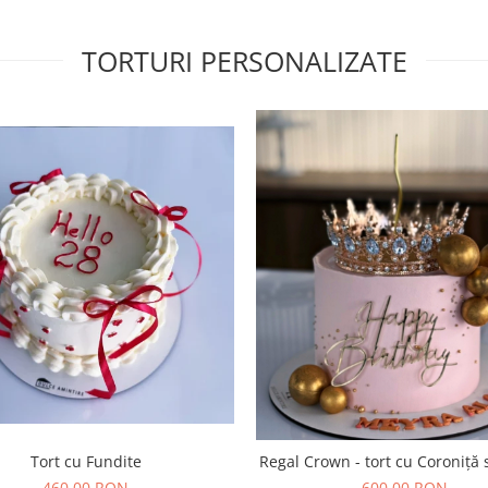
TORTURI PERSONALIZATE
Tort cu Fundite
Regal Crown - tort cu Coroniță si
460,00 RON
600,00 RON