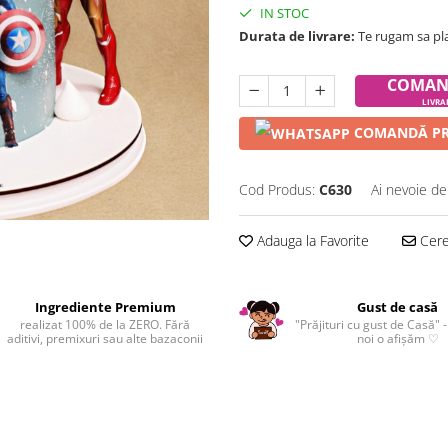
IN STOC
Durata de livrare:
Te rugam sa pl
COMAN
LIVRA
COMANDĂ PR
Cod Produs:
C630
Ai nevoie de
Adauga la Favorite
Cere 
Ingrediente Premium
Gust de casă
realizat 100% de la ZERO. Fără
"Prăjituri cu gust de Casă" -
aditivi, premixuri sau alte bazaconii
noi o afișăm ♡