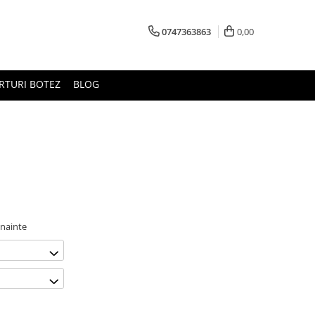
0747363863
0,00
RTURI BOTEZ
BLOG
inainte