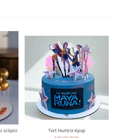
Tort Huntrix Kpop
 sclipici
540,00 RON