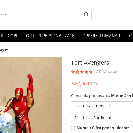
RU COPII
TORTURI PERSONALIZATE
TOPPERE, LUMANARI
TO
ngers
Tort Avengers
2 Review-uri
560,00 RON
Comanda produsul cu
Minim 24h
Selecteaza Gramajul
Selecteaza Sortiment
Nume / Cifra pentru decor: