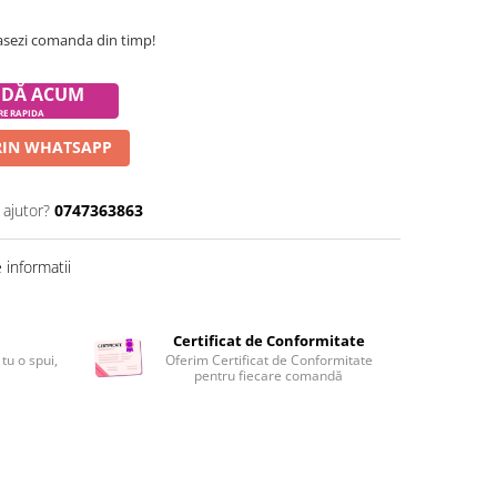
asezi comanda din timp!
DĂ ACUM
RE RAPIDA
IN WHATSAPP
 ajutor?
0747363863
informatii
Certificat de Conformitate
 tu o spui,
Oferim Certificat de Conformitate
pentru fiecare comandă