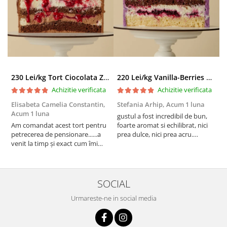
230 Lei/kg Tort Ciocolata Zmeura
220 Lei/kg Vanilla-Berries Paradise
Achizitie verificata
Achizitie verificata
Elisabeta Camelia Constantin,
Stefania Arhip,
Acum 1 luna
P
Acum 1 luna
l
gustul a fost incredibil de bun,
Am comandat acest tort pentru
foarte aromat si echilibrat, nici
A
petrecerea de pensionare......a
prea dulce, nici prea acru.
a
venit la timp și exact cum îmi
designul a iesit absolut superb si
v
doream să fie decorat!
am fost foarte placut surprinsa
p
Mulțumesc mult pentru efortul
de executie, care semana 1:1 cu
e
echipei, felicitări pentru tot ceea
poza de inspiratie. multe
m
ce faceți! A fost apreciat și lăudat
multumiri
SOCIAL
tortul, nici nu se pute...
Urmareste-ne in social media