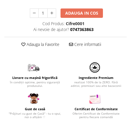
ADAUGA IN COS
Cod Produs:
Cifre0001
Ai nevoie de ajutor?
0747363863
Adauga la Favorite
Cere informatii
Livrare cu mașină frigorifică
Ingrediente Premium
în condiții optime, pentru siguranță
realizat 100% de la ZERO. Fără
produsului.
aditivi, premixuri sau alte bazaconii
Gust de casă
Certificat de Conformitate
"Prăjituri cu gust de Casă" - tu o spui,
Oferim Certificat de Conformitate
noi o afișăm ♡
pentru fiecare comandă