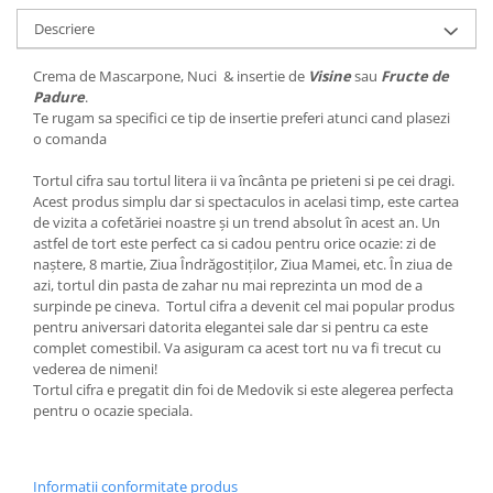
Descriere
Crema de Mascarpone, Nuci & insertie de
Visine
sau
Fructe de
Padure
.
Te rugam sa specifici ce tip de insertie preferi atunci cand plasezi
o comanda
Tortul cifra sau tortul litera ii va încânta pe prieteni si pe cei dragi.
Acest produs simplu dar si spectaculos in acelasi timp, este cartea
de vizita a cofetăriei noastre și un trend absolut în acest an. Un
astfel de tort este perfect ca si cadou pentru orice ocazie: zi de
naștere, 8 martie, Ziua Îndrăgostiților, Ziua Mamei, etc. În ziua de
azi, tortul din pasta de zahar nu mai reprezinta un mod de a
surpinde pe cineva. Tortul cifra a devenit cel mai popular produs
pentru aniversari datorita elegantei sale dar si pentru ca este
complet comestibil. Va asiguram ca acest tort nu va fi trecut cu
vederea de nimeni!
Tortul cifra e pregatit din foi de Medovik si este alegerea perfecta
pentru o ocazie speciala.
Informatii conformitate produs